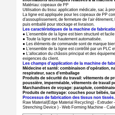
Matériau: copeaux de PP
Utilisation du tissu: application médicale, sac à pr
La ligne est appliquée pour les copeaux de PP comm
d'assouplissement, de fermeture de l'air étirement, 
puis emballé pour stockage et livraison.
Les caractéristiques de la machine de fabricatio
● L'ensemble de la ligne est bien structuré et facile à
● Toute la ligne est hautement automatisée.
● Les éléments de commande sont de marque bien c
● L'ensemble de la ligne est contrôlé par un PLC et 
● L'allocation du châssis principal et des équipeme
exigences du client.
Les champs d'application de la machine de fabri
Médecine et santé: combinaison d'opération, n
respirateur, sacs d'emballage
Produits de sécurité du travail: vêtements de pr
poussière, imperméable, vêtements de travail po
Marchandises de voyage: parapluie, combinaiso
Produits de nettoyage: couches pour bébés, tam
Processus de fabrication des tissus non tissés.
Raw Material(Edge Material Recycling) - Extruder 
Strenching Device ) - Web Forming Machine - Cale