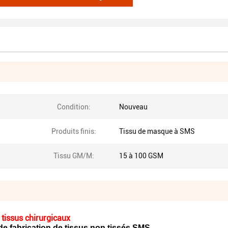
Condition:
Nouveau
Produits finis:
Tissu de masque à SMS
Tissu GM/M:
15 à 100 GSM
 tissus chirurgicaux
de fabrication de tissus non tissés SMS.