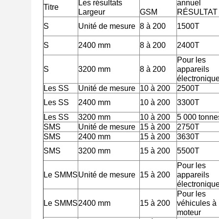
Les résultats
annuel
Titre
Largeur
GSM
RÉSULTAT
S
Unité de mesure
8 à 200
1500T
S
2400 mm
8 à 200
2400T
Pour les
S
3200 mm
8 à 200
appareils
électroniqu
Les SS
Unité de mesure
10 à 200
2500T
Les SS
2400 mm
10 à 200
3300T
Les SS
3200 mm
10 à 200
5 000 tonne
SMS
Unité de mesure
15 à 200
2750T
SMS
2400 mm
15 à 200
3630T
SMS
3200 mm
15 à 200
5500T
Pour les
Le SMMS
Unité de mesure
15 à 200
appareils
électroniqu
Pour les
Le SMMS
2400 mm
15 à 200
véhicules à
moteur