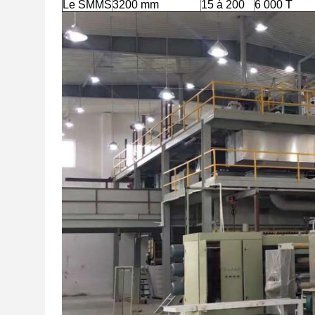
Le SMMS
3200 mm
15 à 200
6 000 T