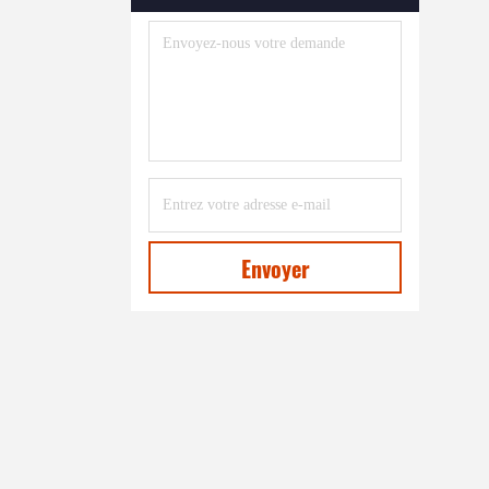
Machine À Extruder Des Profils
En Plastique
(39)
Machine De Fabrication De
Feuilles Mousseuses EPE
(7)
Machine En Plastique De
Fabrication Nette
(8)
Machine De Fabrication De
Paille À Boire En Rotin En
Envoyer
Plastique
(27)
Machine De Fabrication De
Tiges En Plastique
(27)
Machine À Extruder Pour La
Formation De Rubans Porteurs
(12)