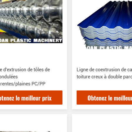
 d'extrusion de tôles de
Ligne de coextrusion de c
 ondulées
toiture creux à double par
arentes/plaines PC/PP
tenez le meilleur prix
Obtenez le meilleu