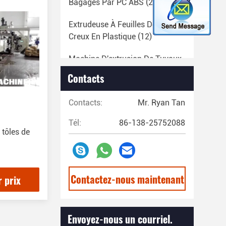
Bagages Par PC ABS
(24)
Extrudeuse À Feuilles De Profil
Creux En Plastique
(12)
Machine D'extrusion De Tuyaux
D'éclairage À LED
(14)
Contacts
EVA Machine À Coller À La
Contacts:
Mr. Ryan Tan
Chaleur
(29)
Tél:
86-138-25752088
Machine À Extruder Des Tuyaux
 tôles de
En Plastique
(67)
Ligne De Production De Bandes
En Plastique
(13)
Contactez-nous maintenant
r prix
Ligne De Production De
Filaments Plastiques
(20)
Envoyez-nous un courriel.