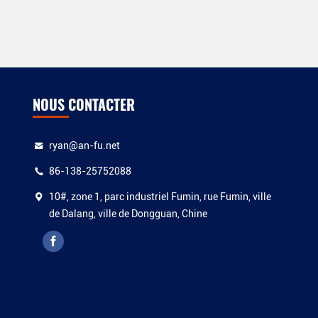
Machine À Laver Et À Pelletiser
Pour Le Recyclage
(27)
Autres Appareils
(11)
NOUS CONTACTER
ryan@an-fu.net
86-138-25752088
10#, zone 1, parc industriel Fumin, rue Fumin, ville
de Dalang, ville de Dongguan, Chine