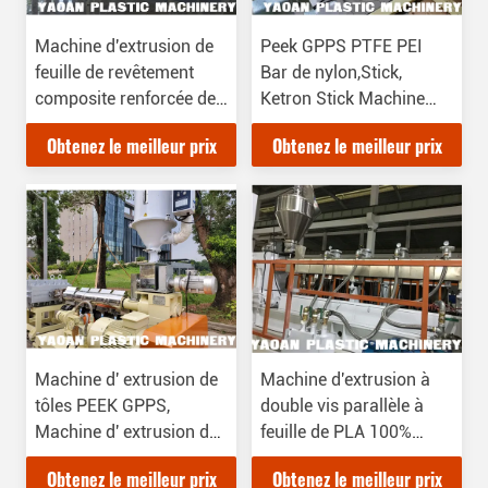
Machine d'extrusion de
Peek GPPS PTFE PEI
feuille de revêtement
Bar de nylon,Stick,
composite renforcée de
Ketron Stick Machine
fibres de verre AF-
d'extrusion de tuyaux
Obtenez le meilleur prix
Obtenez le meilleur prix
780mm
avec une tige
Machine d' extrusion de
Machine d'extrusion à
tôles PEEK GPPS,
double vis parallèle à
Machine d' extrusion de
feuille de PLA 100%
tôles PEEK PEI PPSU
dégradable
Obtenez le meilleur prix
Obtenez le meilleur prix