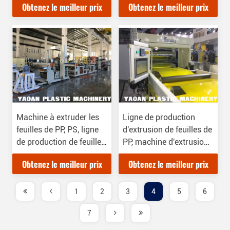
Obtenez le meilleur prix
Obtenez le meilleur prix
Machine à extruder les
Ligne de production
feuilles de PP, PS, ligne
d'extrusion de feuilles de
de production de feuilles
PP, machine d'extrusion
de PP, PS, ISO 9001
de feuilles de PP pour le
Obtenez le meilleur prix
Obtenez le meilleur prix
moulage sous vide
1
2
3
4
5
6
7