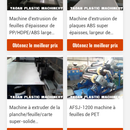
Machine d'extrusion de
Machine d'extrusion de
feuilles d'épaisseur de
plaques ABS super
PP/HDPE/ABS large
épaisses, largeur de
2500 mm, machine
1000 mm à 1500 mm,
Obtenez le meilleur prix
Obtenez le meilleur prix
d'extrusion de feuilles de
épaisseur de 20 à 300
plastique
mm, certifiée CE
Machine à extruder de la
AFSJ-1200 machine à
planche/feuille/carte
feuilles de PET
super-solide
PP/PE/PA/ABS/POM