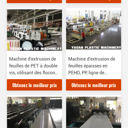
Machine d'extrusion de
Machine d'extrusion de
feuilles de PET à double
feuilles épaisses en
vis, utilisant des flocons
PEHD, PP, ligne de
de régrindre de bouteille
production de cartons
Obtenez le meilleur prix
Obtenez le meilleur prix
comme matière
épais, plage d'épaisseur:
première, sans séchoir
2-15 mm