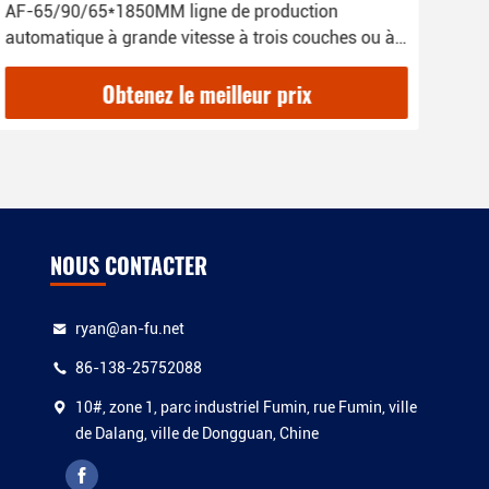
AF-65/90/65*1850MM ligne de production
Mach
automatique à grande vitesse à trois couches ou à
chau
cinq couches de film étirable / film d'adhérence
TP
Obtenez le meilleur prix
NOUS CONTACTER
ryan@an-fu.net
86-138-25752088
10#, zone 1, parc industriel Fumin, rue Fumin, ville
de Dalang, ville de Dongguan, Chine