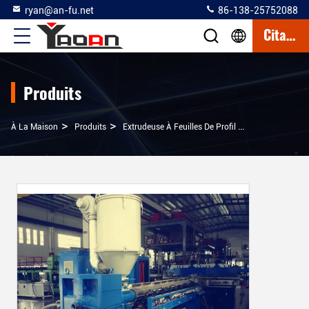
ryan@an-fu.net
86-138-25752088
Citation
Produits
>
>
À La Maison
Produits
Extrudeuse À Feuilles De Profil Creux En Plastique