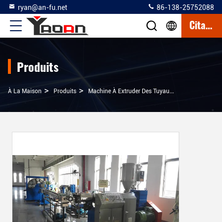
ryan@an-fu.net
86-138-25752088
Citation
Produits
>
>
>
À La Maison
Produits
Machine À Extruder Des Tuyaux En Plastique