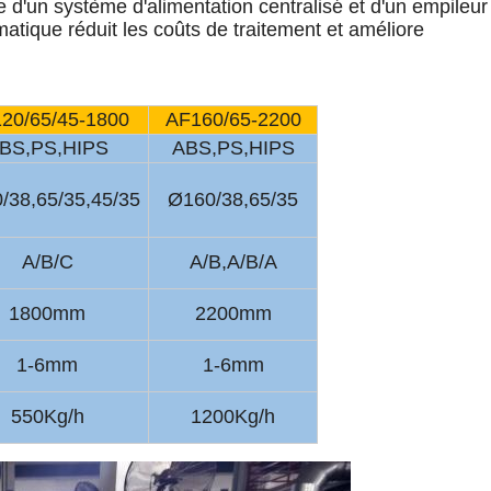
 d'un système d'alimentation centralisé et d'un empileur
atique réduit les coûts de traitement et améliore
20/65/45-1800
AF160/65-2200
BS,PS,HIPS
ABS,PS,HIPS
/38,65/35,45/35
Ø160/38,65/35
A/B/C
A/B,A/B/A
1800mm
2200mm
1-6mm
1-6mm
550Kg/h
1200Kg/h