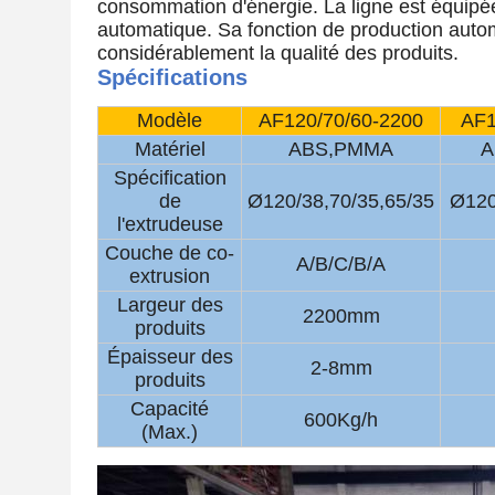
consommation d'énergie. La ligne est équipée
automatique. Sa fonction de production autom
considérablement la qualité des produits.
Spécifications
Modèle
AF120/70/60-2200
AF1
Matériel
ABS,PMMA
A
Spécification
de
Ø120/38,70/35,65/35
Ø120
l'extrudeuse
Couche de co-
A/B/C/B/A
extrusion
Largeur des
2200mm
produits
Épaisseur des
2-8mm
produits
Capacité
600Kg/h
(Max.)