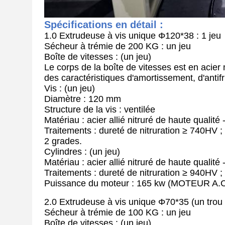
Spécifications en détail :
1.0 Extrudeuse à vis unique Φ120*38 : 1 jeu
Sécheur à trémie de 200 KG : un jeu
Boîte de vitesses : (un jeu)
Le corps de la boîte de vitesses est en acier
des caractéristiques d'amortissement, d'antifric
Vis : (un jeu)
Diamètre : 120 mm
Structure de la vis : ventilée
Matériau : acier allié nitruré de haute qualit
Traitements : dureté de nitruration ≥ 740HV ; p
2 grades.
Cylindres : (un jeu)
Matériau : acier allié nitruré de haute qualit
Traitements : dureté de nitruration ≥ 940HV ; 
Puissance du moteur : 165 kw (MOTEUR A.
2.0 Extrudeuse à vis unique Φ70*35 (un trou
Sécheur à trémie de 100 KG : un jeu
Boîte de vitesses : (un jeu)