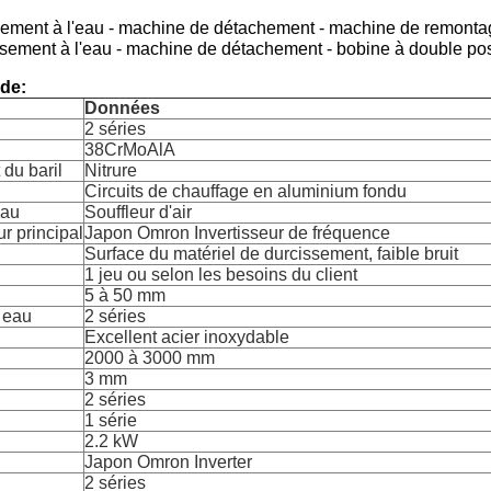
issement à l'eau - machine de détachement - machine de remonta
dissement à l'eau - machine de détachement - bobine à double pos
 de:
Données
2 séries
38CrMoAlA
 du baril
Nitrure
Circuits de chauffage en aluminium fondu
eau
Souffleur d'air
r principal
Japon Omron Invertisseur de fréquence
Surface du matériel de durcissement, faible bruit
1 jeu ou selon les besoins du client
5 à 50 mm
 eau
2 séries
Excellent acier inoxydable
2000 à 3000 mm
3 mm
2 séries
1 série
2.2 kW
Japon Omron Inverter
2 séries