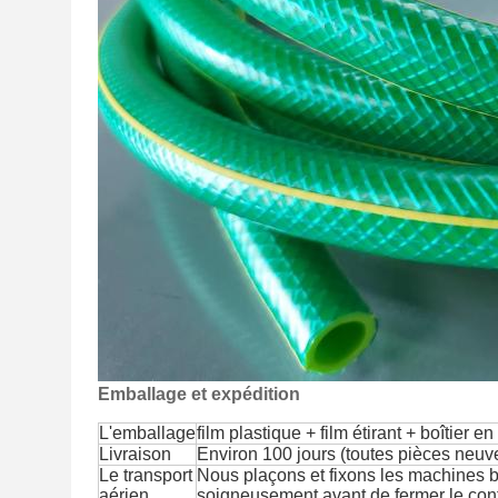
Emballage et expédition
L'emballage
film plastique + film étirant + boîtier 
Livraison
Environ 100 jours (toutes pièces neuv
Le transport
Nous plaçons et fixons les machines bi
aérien
soigneusement avant de fermer le cont