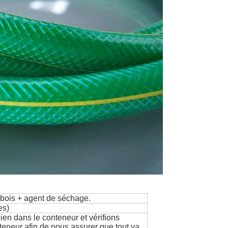
en bois + agent de séchage.
es)
en dans le conteneur et vérifions
eneur afin de nous assurer que tout va