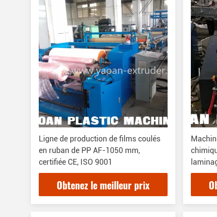
Ligne de production de films coulés
Machine
en ruban de PP AF-1050 mm,
chimiqu
certifiée CE, ISO 9001
laminag
de revê
Obtenez le meilleur prix
Ob
revêtem
revêtem
revêtem