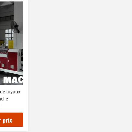
Machine À Laver Et À Pelletiser
Pour Le Recyclage
(27)
Autres Appareils
(11)
 de tuyaux
elle
M
r prix