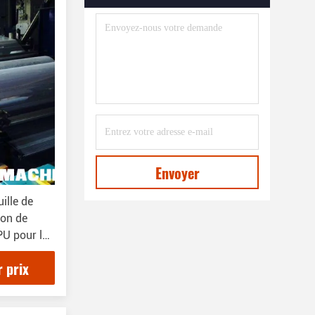
Machine À Extruder Des Profils
En Plastique
(39)
Machine De Fabrication De
Feuilles Mousseuses EPE
(7)
Machine En Plastique De
Fabrication Nette
(8)
Machine De Fabrication De
Paille À Boire En Rotin En
Envoyer
Plastique
(27)
ille de
Machine De Fabrication De
ion de
Tiges En Plastique
(19)
PU pour les
Machine À Extruder Pour La
r prix
Formation De Rubans Porteurs
(12)