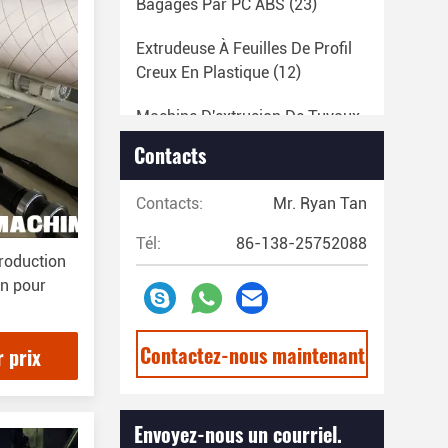
Bagages Par PC ABS
(23)
Extrudeuse À Feuilles De Profil
Creux En Plastique
(12)
Machine D'extrusion De Tuyaux
D'éclairage À LED
(14)
Contacts
EVA Machine À Coller À La
Contacts:
Mr. Ryan Tan
Chaleur
(29)
Tél:
86-138-25752088
Machine À Extruder Des Tuyaux
roduction
En Plastique
(67)
on pour
Ligne De Production De Bandes
En Plastique
(13)
Contactez-nous maintenant
r prix
Ligne De Production De
Filaments Plastiques
(20)
Envoyez-nous un courriel.