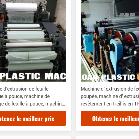
 d'extrusion de feuille
Machine d' extrusion de feu
e à pouce, machine de
poupée, machine d' extrus
e de feuille à pouce, machine
revêtement en treillis en T
tement de revêtement de
chaussures
tenez le meilleur prix
Obtenez le meilleu
ent de revêtement de
ent de revêtement de
ent de revêtement